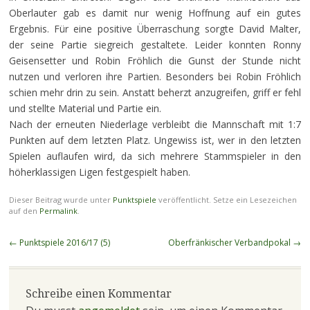
Oberlauter gab es damit nur wenig Hoffnung auf ein gutes
Ergebnis. Für eine positive Überraschung sorgte David Malter,
der seine Partie siegreich gestaltete. Leider konnten Ronny
Geisensetter und Robin Fröhlich die Gunst der Stunde nicht
nutzen und verloren ihre Partien. Besonders bei Robin Fröhlich
schien mehr drin zu sein. Anstatt beherzt anzugreifen, griff er fehl
und stellte Material und Partie ein.
Nach der erneuten Niederlage verbleibt die Mannschaft mit 1:7
Punkten auf dem letzten Platz. Ungewiss ist, wer in den letzten
Spielen auflaufen wird, da sich mehrere Stammspieler in den
höherklassigen Ligen festgespielt haben.
Dieser Beitrag wurde unter
Punktspiele
veröffentlicht. Setze ein Lesezeichen
auf den
Permalink
.
Beitragsnavigation
←
Punktspiele 2016/17 (5)
Oberfränkischer Verbandpokal
→
Schreibe einen Kommentar