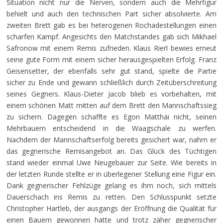
Situation nicht nur die Nerven, sondern auch die Mehrfigur
behielt und auch den technischen Part sicher absolvierte. Am
zweiten Brett gab es bei heterogenen Rochadestellungen einen
scharfen Kampf. Angesichts den Matchstandes gab sich Mikhael
Safronow mit einem Remis zufrieden. Klaus Rierl bewies erneut
seine gute Form mit einem sicher herausgespielten Erfolg. Franz
Geisensetter, der ebenfalls sehr gut stand, spielte die Partie
sicher zu Ende und gewann schließlich durch Zeitüberschreitung
seines Gegners. Klaus-Dieter Jacob blieb es vorbehalten, mit
einem schönen Matt mitten auf dem Brett den Mannschaftssieg
zu sichern. Dagegen schaffte es Egon Matthäi nicht, seinen
Mehrbauern entscheidend in die Waagschale zu werfen.
Nachdem der Mannschaftserfolg bereits gesichert war, nahm er
das gegnerische Remisangebot an. Das Glück des Tüchtigen
stand wieder einmal Uwe Neugebauer zur Seite. Wie bereits in
der letzten Runde stellte er in überlegener Stellung eine Figur ein.
Dank gegnerischer Fehlzüge gelang es ihm noch, sich mittels
Dauerschach ins Remis zu retten. Den Schlusspunkt setzte
Christopher Hartleb, der ausgangs der Eröffnung die Qualität für
einen Bauern gewonnen hatte und trotz zäher gegnerischer