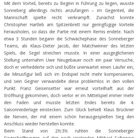
Mit dem Vorteil, bereits zu Beginn in Führung zu liegen, wusste
Sonneberg allerdings nichts anzufangen – im Gegenteil, die
Mannschaft spielte recht verkrampft. Zunächst konnte
Christopher Hartleb am Spitzenbrett nur geringfügige Vorteile
herausholen, so dass die Partie mit einem Remis endete. Nach
etwa 3 Stunden begann die Schwächephase des Sonneberger
Teams, als Klaus-Dieter Jacob, der Matchwinner des letzten
Spiels, die Segel streichen musste. In einer ausgeglichenen
Stellung unternahm Uwe Neugebauer noch ein paar Versuche,
doch er verhedderte sich und büßte unerwartet einen Läufer ein,
die Minusfigur ließ sich im Endspiel nicht mehr kompensieren,
und sein Gegner verwandelte diese problemlos in den vollen
Punkt. Franz Geisensetter war erneut vorteilhaft aus der
Eröffnung gekommen, doch verlor er im Mittelspiel immer mehr
den Faden und musste letzten Endes bereits die 4.
Saisonniederlage einstecken. Zum Glück behielt Klaus Brückner
die Nerven, der mit einem schön herausgespielten Sieg den
Anschluss wieder herstellen konnte.
Beim Stand von 2
½
:3
½
ruhten die Sonneberger
Siegeshoffnungen auf den noch spielenden Mikhael Safronow