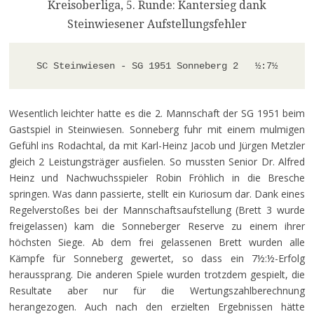
Kreisoberliga, 5. Runde: Kantersieg dank
Steinwiesener Aufstellungsfehler
SC Steinwiesen - SG 1951 Sonneberg 2   
½
:7
½
Wesentlich leichter hatte es die 2. Mannschaft der SG 1951 beim
Gastspiel in Steinwiesen. Sonneberg fuhr mit einem mulmigen
Gefühl ins Rodachtal, da mit Karl-Heinz Jacob und Jürgen Metzler
gleich 2 Leistungsträger ausfielen. So mussten Senior Dr. Alfred
Heinz und Nachwuchsspieler Robin Fröhlich in die Bresche
springen. Was dann passierte, stellt ein Kuriosum dar. Dank eines
Regelverstoßes bei der Mannschaftsaufstellung (Brett 3 wurde
freigelassen) kam die Sonneberger Reserve zu einem ihrer
höchsten Siege. Ab dem frei gelassenen Brett wurden alle
Kämpfe für Sonneberg gewertet, so dass ein 7
½
:
½
-Erfolg
heraussprang. Die anderen Spiele wurden trotzdem gespielt, die
Resultate aber nur für die Wertungszahlberechnung
herangezogen. Auch nach den erzielten Ergebnissen hätte